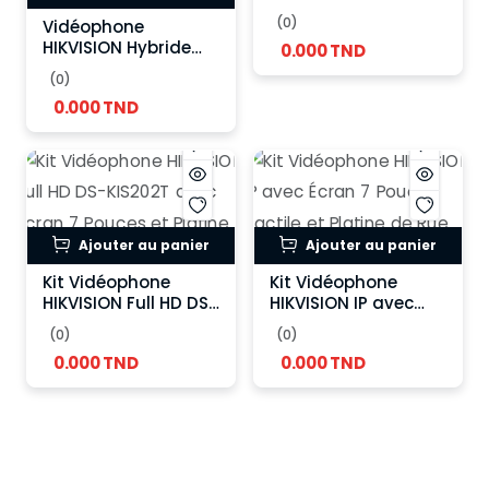
KIS204T
(0)
Vidéophone
HIKVISION Hybride
0.000 TND
Connecté avec
(0)
Écran Tactile et
0.000 TND
Contrôle d’Accès
Ajouter au panier
Ajouter au panier
Kit Vidéophone
Kit Vidéophone
HIKVISION Full HD DS-
HIKVISION IP avec
KIS202T avec Écran 7
Écran 7 Pouces
(0)
(0)
Pouces et Platine de
Tactile et Platine de
0.000 TND
0.000 TND
Rue Caméra HD
Rue Caméra HD