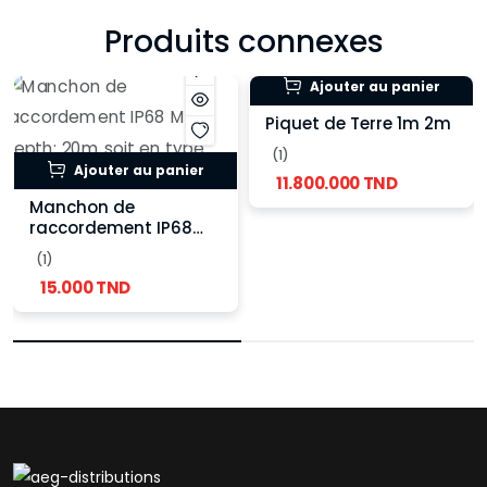
Produits connexes
Ajouter au panier
Piquet de Terre 1m 2m
(1)
Ajouter au panier
11.800.000 TND
Manchon de
raccordement IP68
Max depth: 20m soit
(1)
en type normale ou
15.000 TND
type T