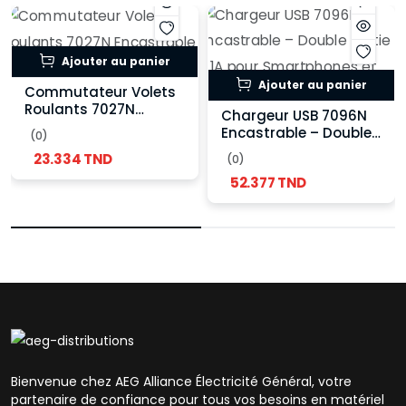
Ajouter au panier
Ajouter au panier
Commutateur Volets
Roulants 7027N
Chargeur USB 7096N
Encastrable –
Encastrable – Double
(0)
Commande à 3
Sortie 2.1A pour
23.334 TND
Positions
(0)
Smartphones et
52.377 TND
Tablettes
Bienvenue chez AEG Alliance Électricité Général, votre
partenaire de confiance pour tous vos besoins en matériel